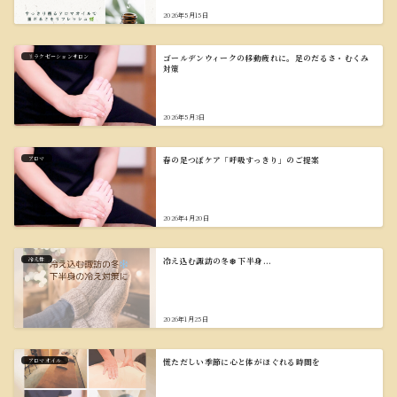
2026年5月15日
リラクゼーションサロン
ゴールデンウィークの移動疲れに。足のだるさ・むくみ
対策
2026年5月3日
アロマ
春の足つぼケア「呼吸すっきり」のご提案
2026年4月20日
冷え性
冷え込む諏訪の冬❄️ 下半身...
2026年1月25日
アロマオイル
慌ただしい季節に心と体がほぐれる時間を