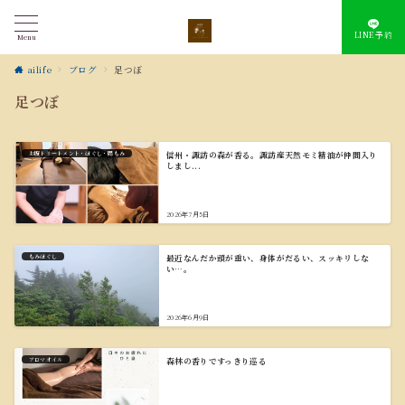
LINE予約
Menu
ailife
ブログ
足つぼ
足つぼ
お腹トリートメント・ほぐし・腸もみ
信州・諏訪の森が香る。諏訪産天然モミ精油が仲間入り
しまし...
2026年7月5日
もみほぐし
最近なんだか頭が重い、身体がだるい、スッキリしな
い…。
2026年6月9日
アロマオイル
森林の香りですっきり巡る