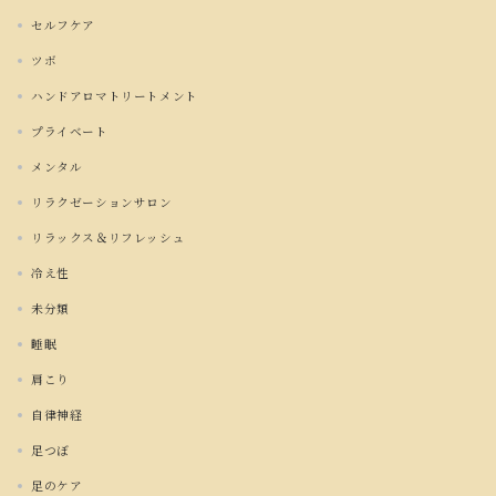
セルフケア
ツボ
ハンドアロマトリートメント
プライベート
メンタル
リラクゼーションサロン
リラックス＆リフレッシュ
冷え性
未分類
睡眠
肩こり
自律神経
足つぼ
足のケア