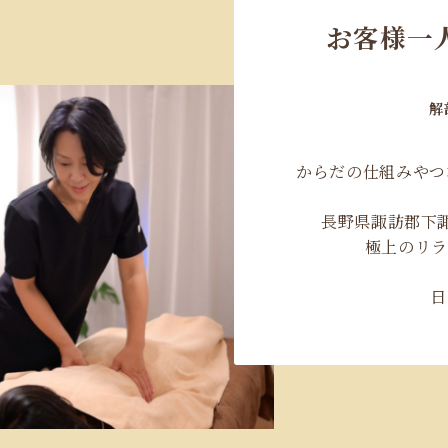
お客様一
解
からだの仕組みやつ
長野県諏訪郡下
極上のリラ
日