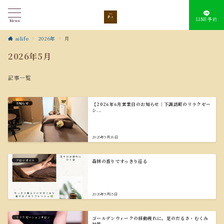
LINE予約
Menu
ailife
2026年
月
2026年5月
記事一覧
お知らせ
【2026年6月営業日のお知らせ｜下諏訪町のリラクゼー
シ...
2026年5月26日
アロマオイル
森林の香りですっきり巡る
2026年5月15日
リラクゼーションサロン
ゴールデンウィークの移動疲れに。足のだるさ・むくみ