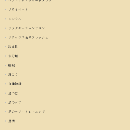
ハンドアロマトリートメント
プライベート
メンタル
リラクゼーションサロン
リラックス＆リフレッシュ
冷え性
未分類
睡眠
肩こり
自律神経
足つぼ
足のケア
足のケア・トレーニング
足活