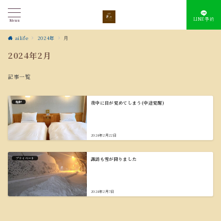
LINE予約
Menu
ailife
2024年
月
2024年2月
記事一覧
睡眠
夜中に目が覚めてしまう(中途覚醒)
2024年2月22日
プライベート
諏訪も雪が降りました
2024年2月7日