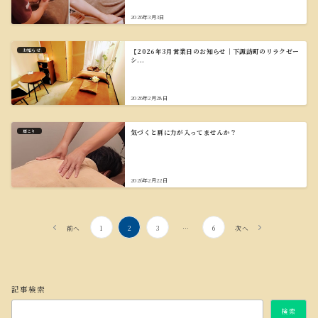
2026年3月3日
お知らせ
【2026年3月営業日のお知らせ｜下諏訪町のリラクゼー
シ...
2026年2月28日
肩こり
気づくと肩に力が入ってませんか？
2026年2月22日
前へ
1
2
3
…
6
次へ
記事検索
検索