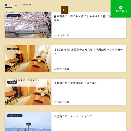
ailife
ブログ
LINE予約
Menu
もみほぐし
春の不調に｜肩こり・首こりもやさしく整える施術のご
提案
2026年4月14日
お知らせ
【2026年4月営業日のお知らせ｜下諏訪町のリラクゼー
シ...
2026年3月28日
未分類
【お知らせ】特別価格終了のご案内
2026年3月24日
プライベート
入笠山でのスノートレッキング