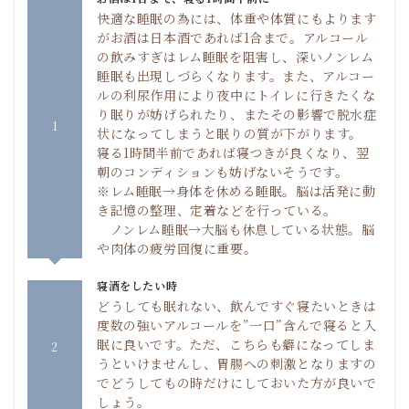
快適な睡眠の為には、体重や体質にもよります
がお酒は日本酒であれば1合まで。アルコール
の飲みすぎはレム睡眠を阻害し、深いノンレム
睡眠も出現しづらくなります。また、アルコー
ルの利尿作用により夜中にトイレに行きたくな
り眠りが妨げられたり、またその影響で脱水症
1
状になってしまうと眠りの質が下がります。
寝る1時間半前であれば寝つきが良くなり、翌
朝のコンディションも妨げないそうです。
※レム睡眠→身体を休める睡眠。脳は活発に動
き記憶の整理、定着などを行っている。
ノンレム睡眠→大脳も休息している状態。脳
や肉体の疲労回復に重要。
寝酒をしたい時
どうしても眠れない、飲んですぐ寝たいときは
度数の強いアルコールを”一口”含んで寝ると入
眠に良いです。ただ、こちらも癖になってしま
2
うといけませんし、胃腸への刺激となりますの
でどうしてもの時だけにしておいた方が良いで
しょう。