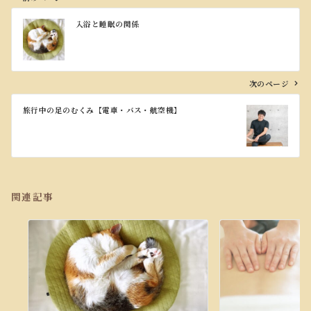
投
入浴と睡眠の関係
稿
ナ
ビ
ゲ
ー
次のページ
シ
ョ
旅行中の足のむくみ【電車・バス・航空機】
ン
関連記事