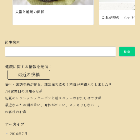
入浴と睡眠の関係
これが噂の「ホットフ
記事検索
検索
健康に関する情報を発信！
最近の投稿
信州・諏訪の森が香る。諏訪産天然モミ精油が仲間入りしました🌲
7月営業日のお知らせ🌈
初夏のリフレッシュクーポンと新メニューのお知らせです🌈
最近なんだか頭が重い、身体がだるい、スッキリしない…。
お客様のお声
アーカイブ
2026年7月