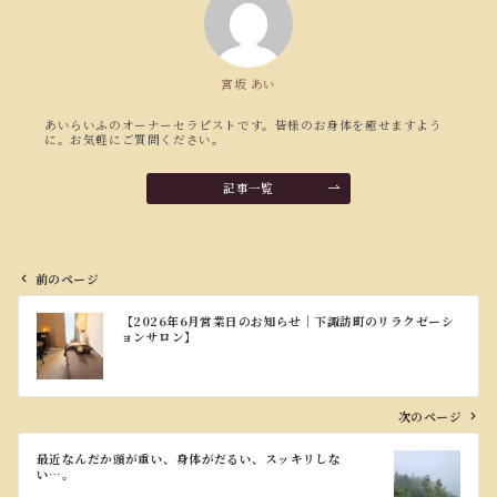
宮坂 あい
あいらいふのオーナーセラピストです。皆様のお身体を癒せますよう
に。お気軽にご質問ください。
記事一覧
前のページ
投
【2026年6月営業日のお知らせ｜下諏訪町のリラクゼーシ
稿
ョンサロン】
ナ
ビ
ゲ
ー
次のページ
シ
ョ
最近なんだか頭が重い、身体がだるい、スッキリしな
い…。
ン