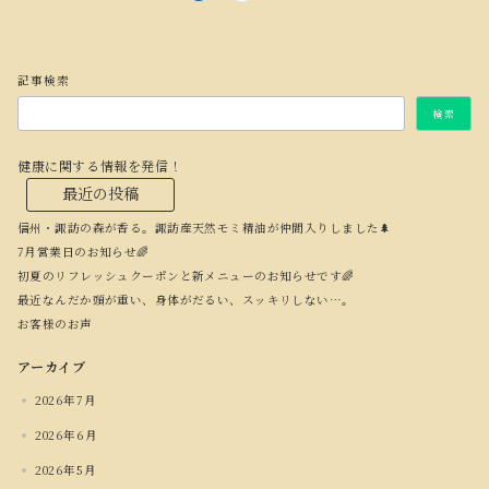
の
ペ
ー
記事検索
ジ
送
検索
り
健康に関する情報を発信！
最近の投稿
信州・諏訪の森が香る。諏訪産天然モミ精油が仲間入りしました🌲
7月営業日のお知らせ🌈
初夏のリフレッシュクーポンと新メニューのお知らせです🌈
最近なんだか頭が重い、身体がだるい、スッキリしない…。
お客様のお声
アーカイブ
2026年7月
2026年6月
2026年5月