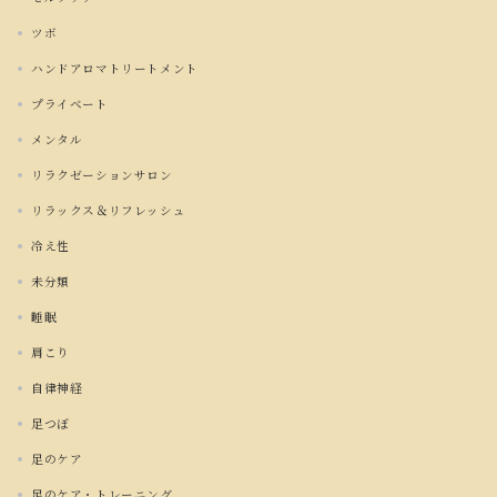
ツボ
ハンドアロマトリートメント
プライベート
メンタル
リラクゼーションサロン
リラックス＆リフレッシュ
冷え性
未分類
睡眠
肩こり
自律神経
足つぼ
足のケア
足のケア・トレーニング