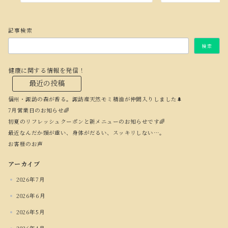
記事検索
検索
健康に関する情報を発信！
最近の投稿
信州・諏訪の森が香る。諏訪産天然モミ精油が仲間入りしました🌲
7月営業日のお知らせ🌈
初夏のリフレッシュクーポンと新メニューのお知らせです🌈
最近なんだか頭が重い、身体がだるい、スッキリしない…。
お客様のお声
アーカイブ
2026年7月
2026年6月
2026年5月