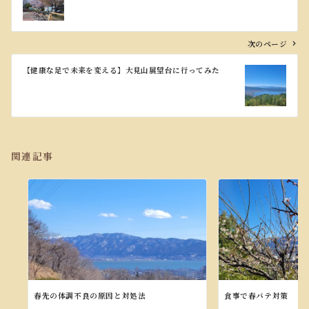
ナ
ビ
ゲ
ー
次のページ
シ
ョ
【健康な足で未来を変える】大見山展望台に行ってみた
ン
関連記事
春先の体調不良の原因と対処法
食事で春バテ対策