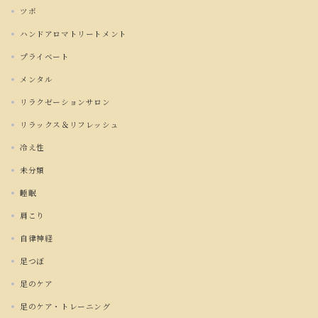
ツボ
ハンドアロマトリートメント
プライベート
メンタル
リラクゼーションサロン
リラックス＆リフレッシュ
冷え性
未分類
睡眠
肩こり
自律神経
足つぼ
足のケア
足のケア・トレーニング