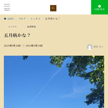
LINE予約
Menu
ailife
ブログ
メンタル
五月病かな？
メンタル
自律神経
五月病かな？
2024年5月10日
2024年5月10日
宮坂 あい