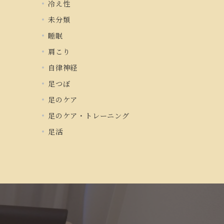
冷え性
未分類
睡眠
肩こり
自律神経
足つぼ
足のケア
足のケア・トレーニング
足活