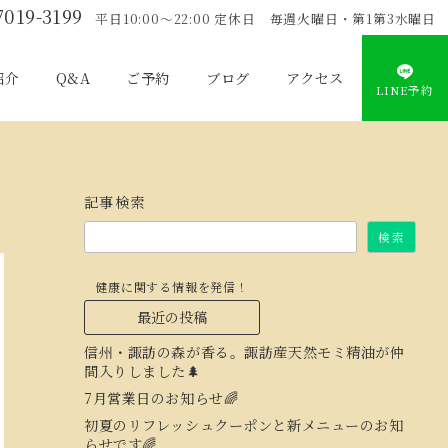
7019-3199
平日10:00〜22:00 定休日 毎週火曜日・第1第3水曜日
紹介
Q&A
ご予約
ブログ
アクセス
LINE予約
記事検索
検索
健康に関する情報を発信！
最近の投稿
信州・諏訪の森が香る。諏訪産天然モミ精油が仲
間入りしました🌲
7月営業日のお知らせ🌈
初夏のリフレッシュクーポンと新メニューのお知
らせです🌈