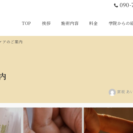
090-
TOP
挨拶
施術内容
料金
学院からの
スケアのご案内
内
宮坂 あ